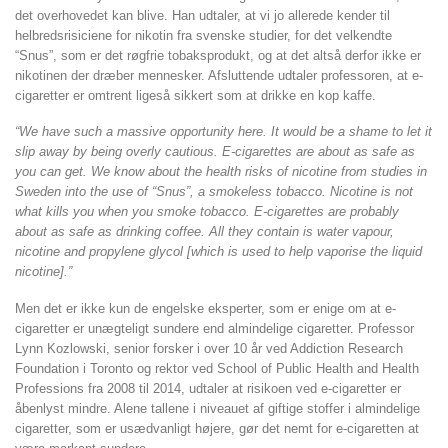
det overhovedet kan blive. Han udtaler, at vi jo allerede kender til
helbredsrisiciene for nikotin fra svenske studier, for det velkendte
“Snus”, som er det røgfrie tobaksprodukt, og at det altså derfor ikke er
nikotinen der dræber mennesker. Afsluttende udtaler professoren, at e-
cigaretter er omtrent ligeså sikkert som at drikke en kop kaffe.
“We have such a massive opportunity here. It would be a shame to let it
slip away by being overly cautious. E-cigarettes are about as safe as
you can get. We know about the health risks of nicotine from studies in
Sweden into the use of “Snus”, a smokeless tobacco. Nicotine is not
what kills you when you smoke tobacco. E-cigarettes are probably
about as safe as drinking coffee. All they contain is water vapour,
nicotine and propylene glycol [which is used to help vaporise the liquid
nicotine].”
Men det er ikke kun de engelske eksperter, som er enige om at e-
cigaretter er unægteligt sundere end almindelige cigaretter. Professor
Lynn Kozlowski, senior forsker i over 10 år ved Addiction Research
Foundation i Toronto og rektor ved School of Public Health and Health
Professions fra 2008 til 2014, udtaler at risikoen ved e-cigaretter er
åbenlyst mindre. Alene tallene i niveauet af giftige stoffer i almindelige
cigaretter, som er usædvanligt højere, gør det nemt for e-cigaretten at