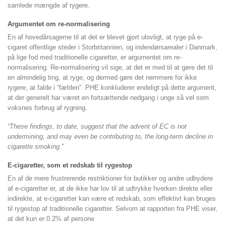
samlede mængde af rygere.
Argumentet om re-normalisering
En af hovedårsagerne til at det er blevet gjort ulovligt, at ryge på e-
cigaret offentlige steder i Storbritannien, og indendørsarealer i Danmark,
på lige fod med traditionelle cigaretter, er argumentet om re-
normalisering. Re-normalisering vil sige, at det er med til at gøre det til
en almindelig ting, at ryge, og dermed gøre det nemmere for ikke
rygere, at falde i “fælden”. PHE konkluderer endeligt på dette argument,
at der generelt har været en fortsættende nedgang i unge så vel som
voksnes forbrug af rygning.
“These findings, to date, suggest that the advent of EC is not
undermining, and may even be contributing to, the long-term decline in
cigarette smoking.”
E-cigaretter, som et redskab til rygestop
En af de mere frustrerende restriktioner for butikker og andre udbydere
af e-cigaretter er, at de ikke har lov til at udtrykke hverken direkte eller
indirekte, at e-cigaretter kan være et redskab, som effektivt kan bruges
til rygestop af traditionelle cigaretter. Selvom at rapporten fra PHE viser,
at det kun er 0.2% af persone