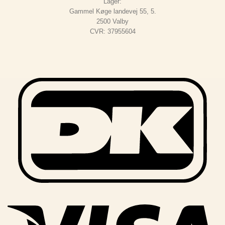
Lager:
Gammel Køge landevej 55, 5.
2500 Valby
CVR: 37955604