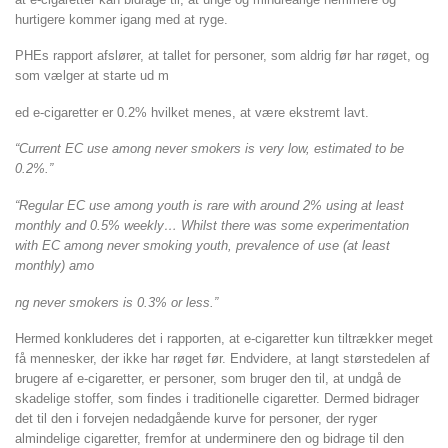
hurtigere kommer igang med at ryge.
PHEs rapport afslører, at tallet for personer, som aldrig før har røget, og
som vælger at starte ud m
ed e-cigaretter er 0.2% hvilket menes, at være ekstremt lavt.
“Current EC use among never smokers is very low, estimated to be
0.2%.”
“Regular EC use among youth is rare with around 2% using at least
monthly and 0.5% weekly… Whilst there was some experimentation
with EC among never smoking youth, prevalence of use (at least
monthly) amo
ng never smokers is 0.3% or less.”
Hermed konkluderes det i rapporten, at e-cigaretter kun tiltrækker meget
få mennesker, der ikke har røget før. Endvidere, at langt størstedelen af
brugere af e-cigaretter, er personer, som bruger den til, at undgå de
skadelige stoffer, som findes i traditionelle cigaretter. Dermed bidrager
det til den i forvejen nedadgående kurve for personer, der ryger
almindelige cigaretter, fremfor at underminere den og bidrage til den