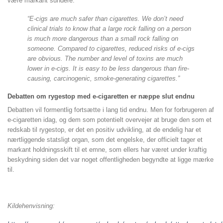
være markant sundere.
“E-cigs are much safer than cigarettes. We don’t need
clinical trials to know that a large rock falling on a person
is much more dangerous than a small rock falling on
someone. Compared to cigarettes, reduced risks of e-cigs
are obvious. The number and level of toxins are much
lower in e-cigs. It is easy to be less dangerous than fire-
causing, carcinogenic, smoke-generating cigarettes.”
Debatten om rygestop med e-cigaretten er næppe slut endnu
Debatten vil formentlig fortsætte i lang tid endnu. Men for forbrugeren af
e-cigaretten idag, og dem som potentielt overvejer at bruge den som et
redskab til rygestop, er det en positiv udvikling, at de endelig har et
nærtliggende statsligt organ, som det engelske, der officielt tager et
markant holdningsskift til et emne, som ellers har været under kraftig
beskydning siden det var noget offentligheden begyndte at ligge mærke
til.
Kildehenvisning: