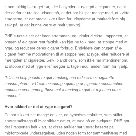
r, som aldrig har røget før, der begynder at ryge på e-cigaretter, og at
der derfor er utallige udsagn på, at det har hjulpet mange med, at kvitte
smøgerne, er det stadig ikke tilladt for udbyderne at markedsføre sig
selv på, at det kunne være et reelt værktøj.
PHE’s udtalelser går imod strømmen, og udtaler direkte i rapporten, at
brugen af e-cigaret rent faktisk kan hjælpe folk med, at stoppe med at
ryge, og reducere deres cigaret forbrug. Endvidere kan brugen af e-
cigaret fremme motivationen til at stoppe med at ryge, eller reducere af
mængden af cigaretter. Selv iblandt dem, som ikke har intentioner om,
at stoppe med at ryge eller nægter at tage imod, anden form for hjælp.
“EC can help people to quit smoking and reduce their cigarette
consumption… EC can encourage quitting or cigarette consumption
reduction even among those not intending to quit or rejecting other
support.”
Hvor sikkert er det at ryge e-cigaret?
Du har sikkert set mange artikler, og nyhedsoverskrifter, som stiller
spørgsmålstegn til hvor sikkert det er, at ryge på en e-cigaret. PHE gør
det i rapporten helt klart, at disse artikler har været baseret på
misfortolkede undersøgelser, uden nogen form for sammenhæng med