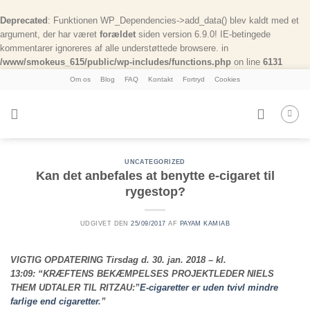
Deprecated
: Funktionen WP_Dependencies->add_data() blev kaldt med et
argument, der har været
forældet
siden version 6.9.0! IE-betingede
kommentarer ignoreres af alle understøttede browsere. in
/www/smokeus_615/public/wp-includes/functions.php
on line
6131
Skip
Om os
Blog
FAQ
Kontakt
Fortryd
Cookies
to
content
UNCATEGORIZED
Kan det anbefales at benytte e-cigaret til
rygestop?
UDGIVET DEN
25/09/2017
AF
PAYAM KAMIAB
VIGTIG OPDATERING
Tirsdag d. 30. jan. 2018 – kl.
13:09
: “KRÆFTENS BEKÆMPELSES PROJEKTLEDER NIELS
THEM UDTALER TIL RITZAU:”
E-cigaretter er uden tvivl mindre
farlige end cigaretter
.”