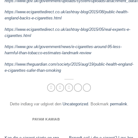
https://www.gov.uk/government/uploads/system/uploads/attachment_data
https://www.ecigarettedirect.co.uk/ashtray-blog/2015/08/public-health-
england-backs-e-cigarettes.html
https://www.ecigarettedirect.co.uk/ashtray-blog/2015/05/real-experts-e-
cigarettes.html
https://www.gov.uk/government/news/e-cigarettes-around-95-less-
harmful-than-tobacco-estimates-landmark-review
https://www.theguardian.com/society/2015/aug/19/public-health-england-
e-cigarettes-safer-than-smoking
Dette indlæg var udgivet den
Uncategorized
. Bookmark
permalink
.
PAYAM KAMIAB
Kan din e-cigaret starte en røg-
Brændt coil i din e-cigaret? Læs her