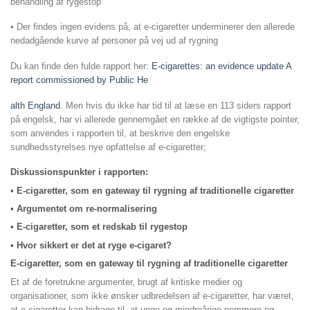
behandling af rygestop
• Der findes ingen evidens på, at e-cigaretter underminerer den allerede
nedadgående kurve af personer på vej ud af rygning
Du kan finde den fulde rapport her:
E-cigarettes: an evidence update A
report commissioned by Public He
alth England
. Men hvis du ikke har tid til at læse en 113 siders rapport
på engelsk, har vi allerede gennemgået en række af de vigtigste pointer,
som anvendes i rapporten til, at beskrive den engelske
sundhedsstyrelses nye opfattelse af e-cigaretter;
Diskussionspunkter i rapporten:
• E-cigaretter, som en gateway til rygning af traditionelle cigaretter
• Argumentet om re-normalisering
• E-cigaretter, som et redskab til rygestop
• Hvor sikkert er det at ryge e-cigaret?
E-cigaretter, som en gateway til rygning af traditionelle cigaretter
Et af de foretrukne argumenter, brugt af kritiske medier og
organisationer, som ikke ønsker udbredelsen af e-cigaretter, har været,
at e-cigaretter kan bidrage til, at unge og mindreårige nemmere og