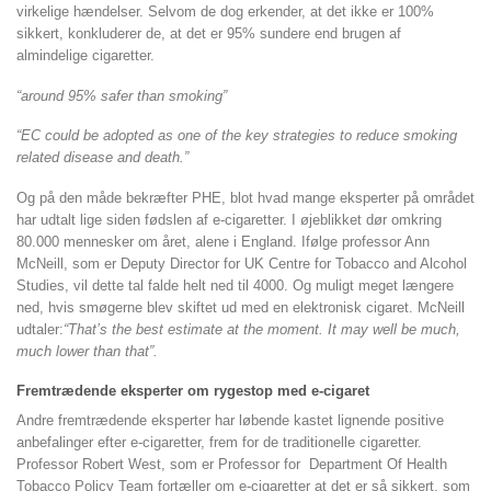
virkelige hændelser. Selvom de dog erkender, at det ikke er 100%
sikkert, konkluderer de, at det er 95% sundere end brugen af
almindelige cigaretter.
“around 95% safer than smoking”
“EC could be adopted as one of the key strategies to reduce smoking
related disease and death.”
Og på den måde bekræfter PHE, blot hvad mange eksperter på området
har udtalt lige siden fødslen af e-cigaretter. I øjeblikket dør omkring
80.000 mennesker om året, alene i England. Ifølge professor Ann
McNeill, som er Deputy Director for UK Centre for Tobacco and Alcohol
Studies, vil dette tal falde helt ned til 4000. Og muligt meget længere
ned, hvis smøgerne blev skiftet ud med en elektronisk cigaret. McNeill
udtaler:
“That’s the best estimate at the moment. It may well be much,
much lower than that”.
Fremtrædende eksperter om rygestop med e-cigaret
Andre fremtrædende eksperter har løbende kastet lignende positive
anbefalinger efter e-cigaretter, frem for de traditionelle cigaretter.
Professor Robert West, som er Professor for Department Of Health
Tobacco Policy Team fortæller om e-cigaretter at det er så sikkert, som