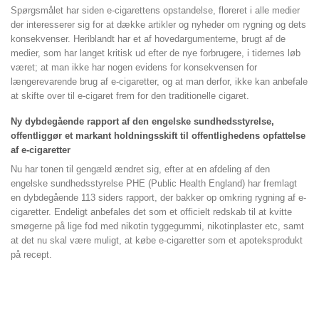
Spørgsmålet har siden e-cigarettens opstandelse, floreret i alle medier
der interesserer sig for at dække artikler og nyheder om rygning og dets
konsekvenser. Heriblandt har et af hovedargumenterne, brugt af de
medier, som har langet kritisk ud efter de nye forbrugere, i tidernes løb
været; at man ikke har nogen evidens for konsekvensen for
længerevarende brug af e-cigaretter, og at man derfor, ikke kan anbefale
at skifte over til e-cigaret frem for den traditionelle cigaret.
Ny dybdegående rapport af den engelske sundhedsstyrelse,
offentliggør et markant holdningsskift til offentlighedens opfattelse
af e-cigaretter
Nu har tonen til gengæld ændret sig, efter at en afdeling af den
engelske sundhedsstyrelse PHE (Public Health England) har fremlagt
en dybdegående 113 siders rapport, der bakker op omkring rygning af e-
cigaretter. Endeligt anbefales det som et officielt redskab til at kvitte
smøgerne på lige fod med nikotin tyggegummi, nikotinplaster etc, samt
at det nu skal være muligt, at købe e-cigaretter som et apoteksprodukt
på recept.