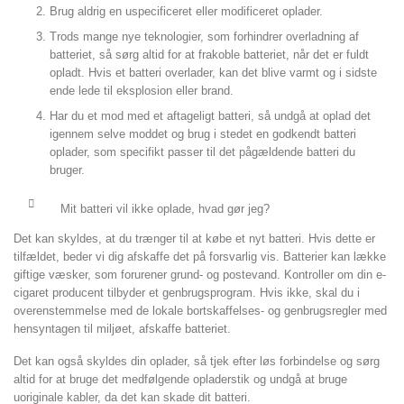
Brug aldrig en uspecificeret eller modificeret oplader.
Trods mange nye teknologier, som forhindrer overladning af
batteriet, så sørg altid for at frakoble batteriet, når det er fuldt
opladt. Hvis et batteri overlader, kan det blive varmt og i sidste
ende lede til eksplosion eller brand.
Har du et mod med et aftageligt batteri, så undgå at oplad det
igennem selve moddet og brug i stedet en godkendt batteri
oplader, som specifikt passer til det pågældende batteri du
bruger.
Mit batteri vil ikke oplade, hvad gør jeg?
Det kan skyldes, at du trænger til at købe et nyt batteri. Hvis dette er
tilfældet, beder vi dig afskaffe det på forsvarlig vis. Batterier kan lække
giftige væsker, som forurener grund- og postevand. Kontroller om din e-
cigaret producent tilbyder et genbrugsprogram. Hvis ikke, skal du i
overenstemmelse med de lokale bortskaffelses- og genbrugsregler med
hensyntagen til miljøet, afskaffe batteriet.
Det kan også skyldes din oplader, så tjek efter løs forbindelse og sørg
altid for at bruge det medfølgende opladerstik og undgå at bruge
uoriginale kabler, da det kan skade dit batteri.