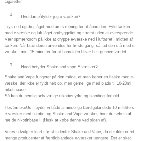
cigaretter.
Hvordan påfylder jeg e-væsken?
Tryk ned og drej låget mod urets retning for at åbne den. Fyld tanken
med e-væske og luk låget omhyggeligt og stramt uden at overspænde.
Vær opmærksom på ikke at dryppe e-væske ned i luftrøret i midten af
tanken. Når brænderen anvendes for første gang, så lad den stå med e-
væske i min. 15 minutter for at bomulden bliver helt gennemvædet.
Hvad betyder Shake and vape E-væsker?
Shake and Vape fungerer på den måde, at man køber en flaske med e-
væske, der ikke er fyldt helt op, men gerne lige med plads til 10-20ml
nikotinbase.
Så kan du nemlig selv vælge nikotinstyrke og blandingsforhold.
Hos SmokeUs tilbyder vi både almindelige færdigblandede 10 milliliters
e-væsker med nikotin, og Shake and Vape væsker, hvor du selv skal
hælde nikotinbase i. (Husk at købe denne ved siden af).
Vores udvalg er klart størst indenfor Shake and Vape, da der ikke er ret
mange producenter af færdigblandede e-væsker længere. Det er sket