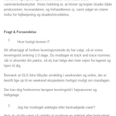
varemærkebeskyttet. Vores holdning er, at kloner og kopier skader både
producenten, leverandøren, og forhandlerens ry, samt udgør en større
risiko for fejlbetjening og skadesforvoldelse.
Fragt & Forsendelse
Hvor hurtigt leverer i?
Alt afhængigt af hvilken leveringsmetode du har valgt, så er vores
leveringstid omkring 1-3 dage. Du modtager et track and trace nummer,
når vi afsender din pakke, så du kan følge den hele vejen fra lageret og
hjem til dig.
Bemærk at GLS ikke tilbyder omdeling i weekenden og ordrer, der er
bestilt lige op til en weekend ekspederes hurtigst muligt om mandagen.
Der kan dog forekomme længere leveringstid i højsæsoner og
helligdage.
Jeg har modtaget ødelagte eller beskadigede varer?
Hvis du skulle være så uheldig at modtage en ødelagt eller beskadiget