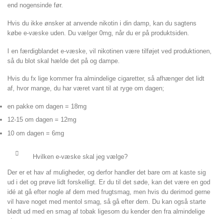
end nogensinde før.
Hvis du ikke ønsker at anvende nikotin i din damp, kan du sagtens
købe e-væske uden. Du vælger 0mg, når du er på produktsiden.
I en færdigblandet e-væske, vil nikotinen være tilføjet ved produktionen,
så du blot skal hælde det på og dampe.
Hvis du fx lige kommer fra almindelige cigaretter, så afhænger det lidt
af, hvor mange, du har været vant til at ryge om dagen;
en pakke om dagen = 18mg
12-15 om dagen = 12mg
10 om dagen = 6mg
Hvilken e-væske skal jeg vælge?
Der er et hav af muligheder, og derfor handler det bare om at kaste sig
ud i det og prøve lidt forskelligt. Er du til det søde, kan det være en god
idé at gå efter nogle af dem med frugtsmag, men hvis du derimod gerne
vil have noget med mentol smag, så gå efter dem. Du kan også starte
blødt ud med en smag af tobak ligesom du kender den fra almindelige