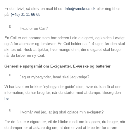
Er du i tvivl, så skriv en mail til os:
Info@smokeus.dk
eller ring til os
på:
(+45) 31 11 66 68
Hvad er en Coil?
En Coil er det samme som brænderen i din e-cigaret, og kaldes i øvrigt
også for atomizer og forstøver. En Coil holder ca. 1-4 uger, før den skal
skiftes ud. Husk at tjekke, hvor mange ohm, din e-cigaret skal bruge,
når du køber en ny Coil.
Generelle spørgsmål om E-cigaretter, E-væske og batterier
Jeg er nybegynder, hvad skal jeg vælge?
Vi har lavet en lækker “nybegynder-guide” side, hvor du kan få al den
information, du har brug for, når du starter med at dampe. Besøg den
her
.
Hvornår ved jeg, at jeg skal oplade min e-cigaret?
For de fleste e-cigaretter, vil de blinke rundt om knappen, du bruger, når
du damper for at advare dig om, at den er ved at løbe tør for strøm.