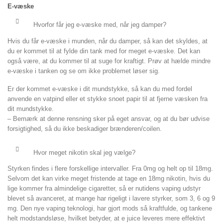
E-væske
Hvorfor får jeg e-væske med, når jeg damper?
Hvis du får e-væske i munden, når du damper, så kan det skyldes, at
du er kommet til at fylde din tank med for meget e-væske. Det kan
også være, at du kommer til at suge for kraftigt. Prøv at hælde mindre
e-væske i tanken og se om ikke problemet løser sig.
Er der kommet e-væske i dit mundstykke, så kan du med fordel
anvende en vatpind eller et stykke snoet papir til at fjerne væsken fra
dit mundstykke.
– Bemærk at denne rensning sker på eget ansvar, og at du bør udvise
forsigtighed, så du ikke beskadiger brænderen/coilen.
Hvor meget nikotin skal jeg vælge?
Styrken findes i flere forskellige intervaller. Fra 0mg og helt op til 18mg.
Selvom det kan virke meget fristende at tage en 18mg nikotin, hvis du
lige kommer fra almindelige cigaretter, så er nutidens vaping udstyr
blevet så avanceret, at mange har rigeligt i lavere styrker, som 3, 6 og 9
mg. Den nye vaping teknologi, har gjort mods så kraftfulde, og tankene
helt modstandsløse, hvilket betyder, at e juice leveres mere effektivt