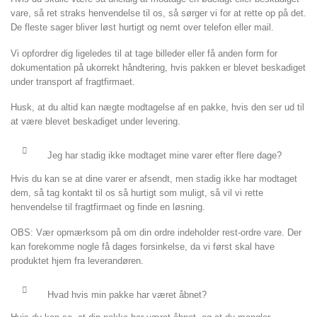
vare, så ret straks henvendelse til os, så sørger vi for at rette op på det.
De fleste sager bliver løst hurtigt og nemt over telefon eller mail.
Vi opfordrer dig ligeledes til at tage billeder eller få anden form for
dokumentation på ukorrekt håndtering, hvis pakken er blevet beskadiget
under transport af fragtfirmaet.
Husk, at du altid kan nægte modtagelse af en pakke, hvis den ser ud til
at være blevet beskadiget under levering.
Jeg har stadig ikke modtaget mine varer efter flere dage?
Hvis du kan se at dine varer er afsendt, men stadig ikke har modtaget
dem, så tag kontakt til os så hurtigt som muligt, så vil vi rette
henvendelse til fragtfirmaet og finde en løsning.
OBS: Vær opmærksom på om din ordre indeholder rest-ordre vare. Der
kan forekomme nogle få dages forsinkelse, da vi først skal have
produktet hjem fra leverandøren.
Hvad hvis min pakke har været åbnet?