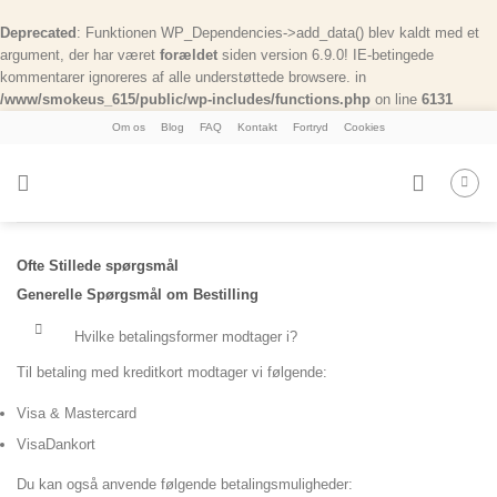
Deprecated
: Funktionen WP_Dependencies->add_data() blev kaldt med et
argument, der har været
forældet
siden version 6.9.0! IE-betingede
kommentarer ignoreres af alle understøttede browsere. in
/www/smokeus_615/public/wp-includes/functions.php
on line
6131
Skip
Om os
Blog
FAQ
Kontakt
Fortryd
Cookies
to
content
Ofte Stillede spørgsmål
Generelle Spørgsmål om Bestilling
Hvilke betalingsformer modtager i?
Til betaling med kreditkort modtager vi følgende:
Visa & Mastercard
VisaDankort
Du kan også anvende følgende betalingsmuligheder: