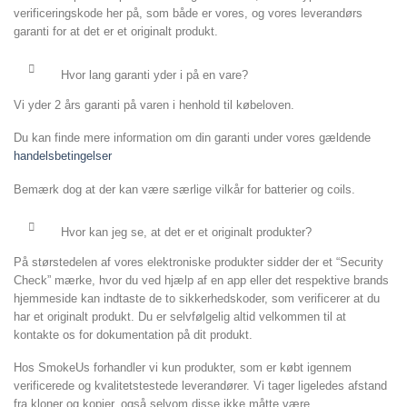
verificeringskode her på, som både er vores, og vores leverandørs
garanti for at det er et originalt produkt.
Hvor lang garanti yder i på en vare?
Vi yder 2 års garanti på varen i henhold til købeloven.
Du kan finde mere information om din garanti under vores gældende
handelsbetingelser
Bemærk dog at der kan være særlige vilkår for batterier og coils.
Hvor kan jeg se, at det er et originalt produkter?
På størstedelen af vores elektroniske produkter sidder der et “Security
Check” mærke, hvor du ved hjælp af en app eller det respektive brands
hjemmeside kan indtaste de to sikkerhedskoder, som verificerer at du
har et originalt produkt. Du er selvfølgelig altid velkommen til at
kontakte os for dokumentation på dit produkt.
Hos SmokeUs forhandler vi kun produkter, som er købt igennem
verificerede og kvalitetstestede leverandører. Vi tager ligeledes afstand
fra kloner og kopier, også selvom disse ikke måtte være