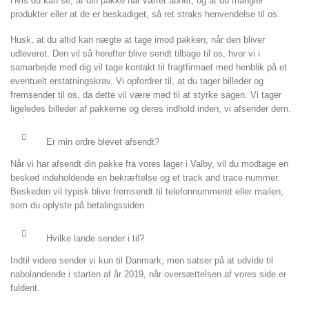
Hvis du kan se, at din pakke har været åbnet, og at du mangler
produkter eller at de er beskadiget, så ret straks henvendelse til os.
Husk, at du altid kan nægte at tage imod pakken, når den bliver
udleveret. Den vil så herefter blive sendt tilbage til os, hvor vi i
samarbejde med dig vil tage kontakt til fragtfirmaet med henblik på et
eventuelt erstatningskrav. Vi opfordrer til, at du tager billeder og
fremsender til os, da dette vil være med til at styrke sagen. Vi tager
ligeledes billeder af pakkerne og deres indhold inden, vi afsender dem.
Er min ordre blevet afsendt?
Når vi har afsendt din pakke fra vores lager i Valby, vil du modtage en
besked indeholdende en bekræftelse og et track and trace nummer.
Beskeden vil typisk blive fremsendt til telefonnummeret eller mailen,
som du oplyste på betalingssiden.
Hvilke lande sender i til?
Indtil videre sender vi kun til Danmark, men satser på at udvide til
nabolandende i starten af år 2019, når oversættelsen af vores side er
fuldent.