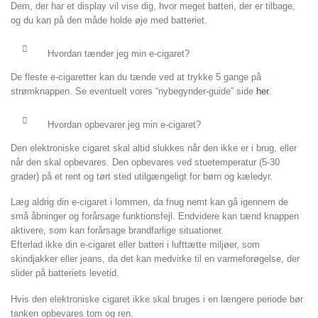
Dem, der har et display vil vise dig, hvor meget batteri, der er tilbage,
og du kan på den måde holde øje med batteriet.
Hvordan tænder jeg min e-cigaret?
De fleste e-cigaretter kan du tænde ved at trykke 5 gange på
strømknappen. Se eventuelt vores “nybegynder-guide” side
her
.
Hvordan opbevarer jeg min e-cigaret?
Den elektroniske cigaret skal altid slukkes når den ikke er i brug, eller
når den skal opbevares.
Den opbevares ved stuetemperatur (5-30
grader) på et rent og tørt sted utilgængeligt for børn og kæledyr.
Læg aldrig din e-cigaret i lommen, da fnug nemt kan gå igennem de
små åbninger og forårsage funktionsfejl. Endvidere kan tænd knappen
aktivere, som kan forårsage brandfarlige situationer.
Efterlad ikke din e-cigaret eller batteri i lufttætte miljøer, som
skindjakker eller jeans, da det kan medvirke til en varmeforøgelse, der
slider på batteriets levetid.
Hvis den elektroniske cigaret ikke skal bruges i en længere periode bør
tanken opbevares tom og ren.