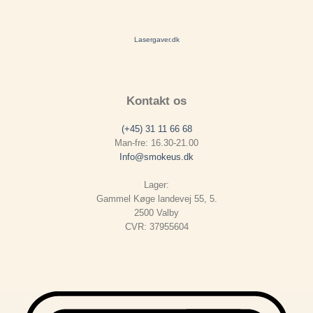
Lasergaver.dk
Kontakt os
(+45) 31 11 66 68
Man-fre: 16.30-21.00
Info@smokeus.dk
Lager:
Gammel Køge landevej 55, 5.
2500 Valby
CVR: 37955604