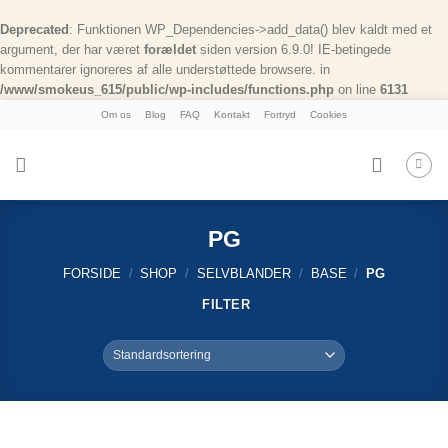
Deprecated
: Funktionen WP_Dependencies->add_data() blev kaldt med et
argument, der har været
forældet
siden version 6.9.0! IE-betingede
kommentarer ignoreres af alle understøttede browsere. in
/www/smokeus_615/public/wp-includes/functions.php
on line
6131
Skip
Om os
Blog
FAQ
Kontakt
Fortryd
Cookies
to
content
PG
FORSIDE
/
SHOP
/
SELVBLANDER
/
BASE
/
PG
FILTER