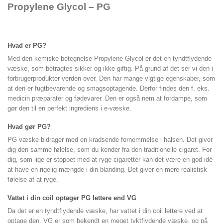
Propylene Glycol – PG
Hvad er PG?
Med den kemiske betegnelse Propylene Glycol er det en tyndtflydende
væske, som betragtes sikker og ikke giftig. På grund af det ser vi den i
forbrugerprodukter verden over. Den har mange vigtige egenskaber, som
at den er fugtbevarende og smagsoptagende. Derfor findes den f. eks.
medicin præparater og fødevarer. Den er også nem at fordampe, som
gør den til en perfekt ingrediens i e-væske.
Hvad gør PG?
PG væske bidrager med en kradsende fornemmelse i halsen. Det giver
dig den samme følelse, som du kender fra den traditionelle cigaret. For
dig, som lige er stoppet med at ryge cigaretter kan det være en god idé
at have en rigelig mængde i din blanding. Det giver en mere realistisk
følelse af at ryge.
Vattet i din coil optager PG lettere end VG
Da det er en tyndtflydende væske, har vattet i din coil lettere ved at
optage den. VG er som bekendt en meget tyktflydende væske, og på