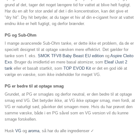
grund af det, tager det noget længere tid for vattet at blive helt fugtigt.
Har du en alt for stor andel af det i din koncentration, kan det give et
“dry hit”. Dry hit betyder, at du tager et hiv af din e-cigaret hvor at vattet
endnu ikke er helt fugtigt, og derfor brænder.
PG og Sub-Ohm
I mange avancerede Sub-Ohm tanke, er dette ikke et problem, da de er
specielt designet til at optage væsken mere effektivt. Det gælder for
tanke som f. eks.
SMOK TFV8 Baby Beast EU edition
og
Aspire Cleito
Exo
. Bruger du imidlertid en mere basal atomizer, som
Eleaf iJust 2
tank
eller et basalt startkit, som
TOP EVOD Kit
er det en god idé at
vælge en væske, som ikke indeholder for meget VG.
PG er bedre til at optage smag
Grundet, at PG er smagløs og derfor neutral, er den bedre til at optage
smag end VG. Det betyder ikke, at VG ikke optager smag, men fordi, at
VG er naturligt sød, påvirker det smagen mere. Hvis du har prøvet den
samme væske, både i en PG såvel som en VG version vil du kunne
smage forskellen.
Husk
VG
og
aroma
, så har du alle ingredienser ✓