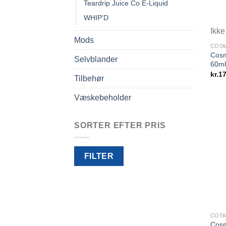
Teardrip Juice Co E-Liquid
WHIP'D
Ikke
Mods
COSM
Cosm
Selvblander
60ml
kr.
17
Tilbehør
Væskebeholder
SORTER EFTER PRIS
Mindste
Højeste
FILTER
pris
pris
COSM
Cosm