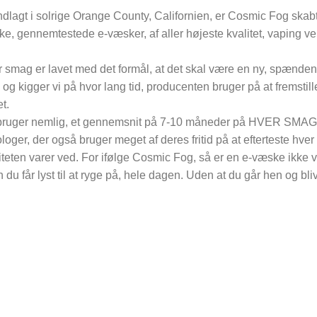
dlagt i solrige Orange County, Californien, er Cosmic Fog skabt
ke, gennemtestede e-væsker, af aller højeste kvalitet, vaping v
 smag er lavet med det formål, at det skal være en ny, spænden
 og kigger vi på hvor lang tid, producenten bruger på at fremstille
t.
bruger nemlig, et gennemsnit på 7-10 måneder på HVER SMAG.
loger, der også bruger meget af deres fritid på at efterteste hver
iteten varer ved. For ifølge Cosmic Fog, så er en e-væske ikke v
n du får lyst til at ryge på, hele dagen. Uden at du går hen og bli