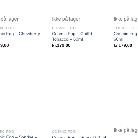
 på lager
Ikke på lager
Ikke på lag
IC FOG
COSMIC FOG
COSMIC FOG
ic Fog – Chewberry –
Cosmic Fog – Chill’d
Cosmic Fog 
Tobacco – 60ml
60ml
9,00
kr.
179,00
kr.
179,00
Ikke på lag
IC FOG
COSMIC FOG
ic Fog – Sonrise –
Cosmic Fog – Sonset 60 ml