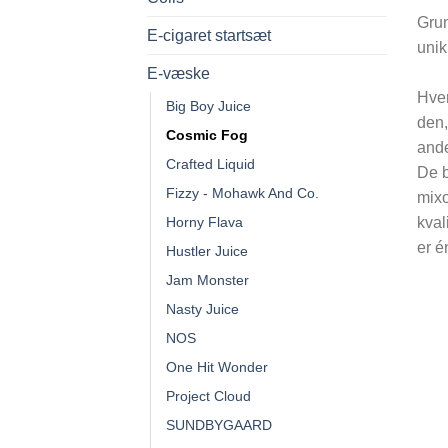
Grun
E-cigaret startsæt
unik
E-væske
Hver
Big Boy Juice
den,
Cosmic Fog
ande
Crafted Liquid
De 
Fizzy - Mohawk And Co.
mixo
Horny Flava
kval
er é
Hustler Juice
Jam Monster
Nasty Juice
NOS
One Hit Wonder
Project Cloud
SUNDBYGAARD