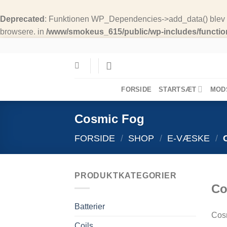
Deprecated
: Funktionen WP_Dependencies->add_data() blev k
browsere. in
/www/smokeus_615/public/wp-includes/functi
Skip
to
content
FORSIDE
STARTSÆT
MOD
Cosmic Fog
FORSIDE
/
SHOP
/
E-VÆSKE
/
C
PRODUKTKATEGORIER
Co
Batterier
Cos
Coils