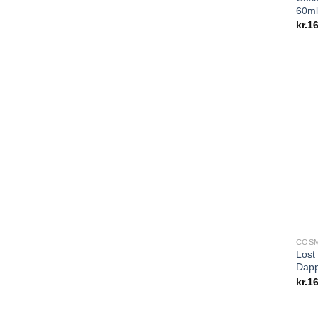
60ml
kr.
16
COSM
Lost
Dapp
kr.
16