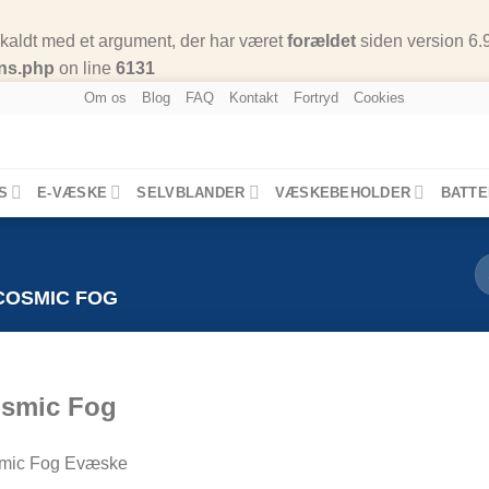
aldt med et argument, der har været
forældet
siden version 6.
ons.php
on line
6131
Om os
Blog
FAQ
Kontakt
Fortryd
Cookies
S
E-VÆSKE
SELVBLANDER
VÆSKEBEHOLDER
BATTE
OSMIC FOG
smic Fog
mic Fog Evæske