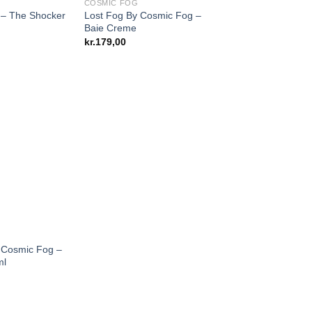
COSMIC FOG
 – The Shocker
Lost Fog By Cosmic Fog –
Baie Creme
kr.
179,00
 Cosmic Fog –
ml