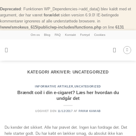
Deprecated
: Funktionen WP_Dependencies->add_data() blev kaldt med et
argument, der har været
forældet
siden version 6.9.0! IE-betingede
kommentarer ignoreres af alle understøttede browsere. in
/www/smokeus_615/public/wp-includes/functions.php
on line
6131
Skip
Om os
Blog
FAQ
Kontakt
Fortryd
Cookies
to
content
KATEGORI ARKIVER:
UNCATEGORIZED
INFORMATIVE ARTIKLER
,
UNCATEGORIZED
Brændt coil i din e-cigaret? Læs her hvordan du
undgår det
UDGIVET DEN
11/12/2017
AF
PAYAM KAMIAB
Du kender det sikkert. Alle har prøvet det. Ingen kan fordrage det. Det
hele starter godt. Du har købt en lækker smag, du absolut ikke kan