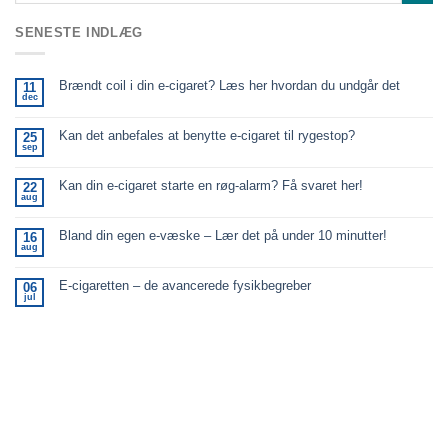
SENESTE INDLÆG
Brændt coil i din e-cigaret? Læs her hvordan du undgår det
11
dec
Kan det anbefales at benytte e-cigaret til rygestop?
25
sep
Kan din e-cigaret starte en røg-alarm? Få svaret her!
22
aug
Bland din egen e-væske – Lær det på under 10 minutter!
16
aug
E-cigaretten – de avancerede fysikbegreber
06
jul