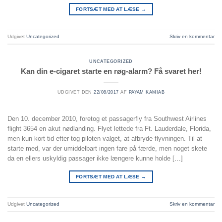
FORTSÆT MED AT LÆSE
→
Udgivet
Uncategorized
Skriv en kommentar
UNCATEGORIZED
Kan din e-cigaret starte en røg-alarm? Få svaret her!
UDGIVET DEN
22/08/2017
AF
PAYAM KAMIAB
Den 10. december 2010, foretog et passagerfly fra Southwest Airlines
flight 3654 en akut nødlanding. Flyet lettede fra Ft. Lauderdale, Florida,
men kun kort tid efter tog piloten valget, at afbryde flyvningen. Til at
starte med, var der umiddelbart ingen fare på færde, men noget skete
da en ellers uskyldig passager ikke længere kunne holde […]
FORTSÆT MED AT LÆSE
→
Udgivet
Uncategorized
Skriv en kommentar