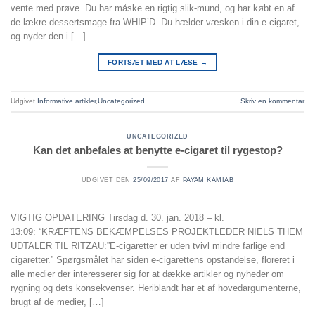
vente med prøve. Du har måske en rigtig slik-mund, og har købt en af
de lækre dessertsmage fra WHIP’D. Du hælder væsken i din e-cigaret,
og nyder den i […]
FORTSÆT MED AT LÆSE
→
Udgivet
Informative artikler
,
Uncategorized
Skriv en kommentar
UNCATEGORIZED
Kan det anbefales at benytte e-cigaret til rygestop?
UDGIVET DEN
25/09/2017
AF
PAYAM KAMIAB
VIGTIG OPDATERING Tirsdag d. 30. jan. 2018 – kl.
13:09: “KRÆFTENS BEKÆMPELSES PROJEKTLEDER NIELS THEM
UDTALER TIL RITZAU:”E-cigaretter er uden tvivl mindre farlige end
cigaretter.” Spørgsmålet har siden e-cigarettens opstandelse, floreret i
alle medier der interesserer sig for at dække artikler og nyheder om
rygning og dets konsekvenser. Heriblandt har et af hovedargumenterne,
brugt af de medier, […]