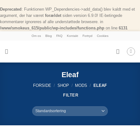
Deprecated
: Funktionen WP_Dependencies->add_data() blev kaldt med et
argument, der har været
forældet
siden version 6.9.0! IE-betingede
kommentarer ignoreres af alle understøttede browsere. in
/www/smokeus_615/public/wp-includes/functions.php
on line
6131
Skip
Om os
Blog
FAQ
Kontakt
Fortryd
Cookies
to
content
Eleaf
FORSIDE
/
SHOP
/
MODS
/
ELEAF
FILTER